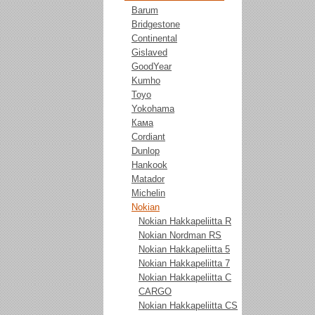
Barum
Bridgestone
Continental
Gislaved
GoodYear
Kumho
Toyo
Yokohama
Кама
Cordiant
Dunlop
Hankook
Matador
Michelin
Nokian
Nokian Hakkapeliitta R
Nokian Nordman RS
Nokian Hakkapeliitta 5
Nokian Hakkapeliitta 7
Nokian Hakkapeliitta C
CARGO
Nokian Hakkapeliitta CS