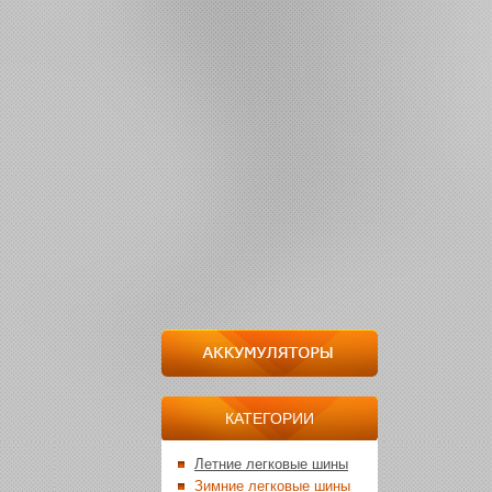
Летние легковые шины
Зимние легковые шины